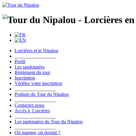
Lorcières et le Nipalou
_________________
Profil
Les randonnées
Règlement du tour
Inscription
Vérifiez votre inscription
_________________
Podium du Tour du Nipalou
_________________
Contactez-nous
Accès à Lorcières
_________________
Les partenaires du Tour du Nipalou
_________________
Où manger, où dormir ?