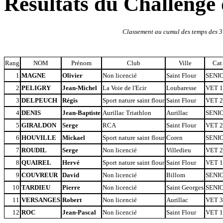
Résultats du Challenge
Classement au cumul des temps des 3
Rang
NOM
Prénom
Club
Ville
Cat
1
MAGNE
Olivier
Non licencié
Saint Flour
SENI
2
PELIGRY
Jean-Michel
La Voie de l'Ecir
Loubaresse
VET 1
3
DELPEUCH
Régis
Sport nature saint flour
Saint Flour
VET 2
4
DENIS
Jean-Baptiste
Aurillac Triathlon
Aurillac
SENI
5
GIRALDON
Serge
RCA
Saint Flour
VET 2
6
HOUVILLE
Mickael
Sport nature saint flour
Coren
SENI
7
ROUDIL
Serge
Non licencié
Villedieu
VET 2
8
QUAIREL
Hervé
Sport nature saint flour
Saint Flour
VET 1
9
COUVREUR
David
Non licencié
Billom
SENI
10
TARDIEU
Pierre
Non licencié
Saint Georges
SENI
11
VERSANGES
Robert
Non licencié
Aurillac
VET 3
12
ROC
Jean-Pascal
Non licencié
Saint Flour
VET 1