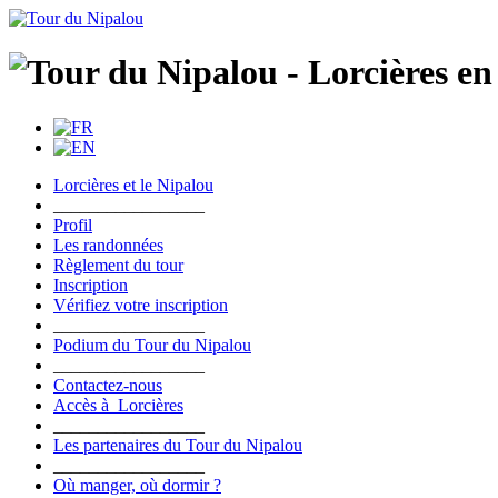
Lorcières et le Nipalou
_________________
Profil
Les randonnées
Règlement du tour
Inscription
Vérifiez votre inscription
_________________
Podium du Tour du Nipalou
_________________
Contactez-nous
Accès à Lorcières
_________________
Les partenaires du Tour du Nipalou
_________________
Où manger, où dormir ?