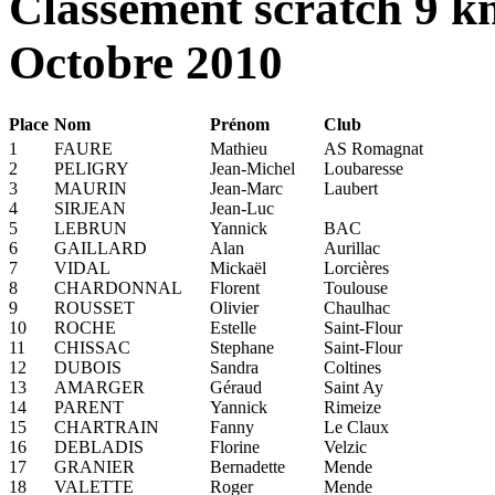
Classement scratch 9 k
Octobre 2010
Place
Nom
Prénom
Club
1
FAURE
Mathieu
AS Romagnat
2
PELIGRY
Jean-Michel
Loubaresse
3
MAURIN
Jean-Marc
Laubert
4
SIRJEAN
Jean-Luc
5
LEBRUN
Yannick
BAC
6
GAILLARD
Alan
Aurillac
7
VIDAL
Mickaël
Lorcières
8
CHARDONNAL
Florent
Toulouse
9
ROUSSET
Olivier
Chaulhac
10
ROCHE
Estelle
Saint-Flour
11
CHISSAC
Stephane
Saint-Flour
12
DUBOIS
Sandra
Coltines
13
AMARGER
Géraud
Saint Ay
14
PARENT
Yannick
Rimeize
15
CHARTRAIN
Fanny
Le Claux
16
DEBLADIS
Florine
Velzic
17
GRANIER
Bernadette
Mende
18
VALETTE
Roger
Mende