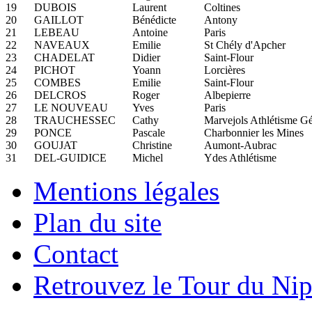
19
DUBOIS
Laurent
Coltines
20
GAILLOT
Bénédicte
Antony
21
LEBEAU
Antoine
Paris
22
NAVEAUX
Emilie
St Chély d'Apcher
23
CHADELAT
Didier
Saint-Flour
24
PICHOT
Yoann
Lorcières
25
COMBES
Emilie
Saint-Flour
26
DELCROS
Roger
Albepierre
27
LE NOUVEAU
Yves
Paris
28
TRAUCHESSEC
Cathy
Marvejols Athlétisme G
29
PONCE
Pascale
Charbonnier les Mines
30
GOUJAT
Christine
Aumont-Aubrac
31
DEL-GUIDICE
Michel
Ydes Athlétisme
Mentions légales
Plan du site
Contact
Retrouvez le Tour du Ni