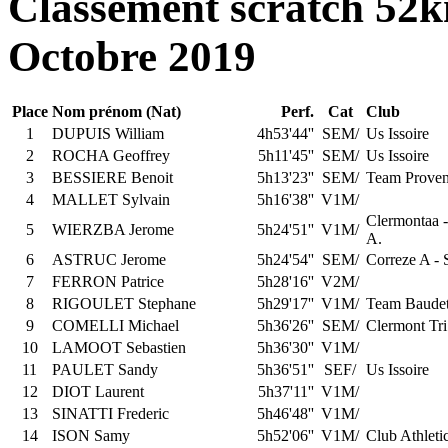
Classement scratch 52
Octobre 2019
Place
Nom prénom (Nat)
Perf.
Cat
Club
1
DUPUIS William
4h53'44''
SEM/
Us Issoire
2
ROCHA Geoffrey
5h11'45''
SEM/
Us Issoire
3
BESSIERE Benoit
5h13'23''
SEM/
Team Proven
4
MALLET Sylvain
5h16'38''
V1M/
Clermontaa -
5
WIERZBA Jerome
5h24'51''
V1M/
A.
6
ASTRUC Jerome
5h24'54''
SEM/
Correze A - 
7
FERRON Patrice
5h28'16''
V2M/
8
RIGOULET Stephane
5h29'17''
V1M/
Team Baudet
9
COMELLI Michael
5h36'26''
SEM/
Clermont Tri
10
LAMOOT Sebastien
5h36'30''
V1M/
11
PAULET Sandy
5h36'51''
SEF/
Us Issoire
12
DIOT Laurent
5h37'11''
V1M/
13
SINATTI Frederic
5h46'48''
V1M/
14
ISON Samy
5h52'06''
V1M/
Club Athleti