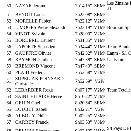
Les Zinzins
50
NAZAR Jerome
7h14'15''
SEM/
31
51
BENOIT Louis
7h22'08''
SEM/
52
MORELLE Fabien
7h22'12''
V2M/
53
LIMOGES Pierre-alexandr
7h23'19''
V1M/
Bourbon Spo
54
VINOT Sylvain
7h28'00''
V2M/
55
BORDERIE Laurent
7h31'35''
V1M/
56
LAPORTE Sebastien
7h34'44''
V1M/
Team Baudet
57
GAUFFRE Olivier
7h42'32''
V1M/
Eanm - S/l 
58
RAYMOND Julien
7h47'38''
SEM/
Us Issoire
59
BREMOND Vincent
7h47'40''
SEM/
60
PLAID Frederic
7h52'58''
V2M/
SUPELJAK POINSARD
61
7h52'59''
V2F/
Christelle
62
LEBARBIER Regis
8h07'17''
V2M/
Team Tetelle 
63
SAINT-HILAIRE Herve
8h10'22''
V2M/
64
GEHIN Gael
8h20'54''
SEM/
65
LOUBET Isabell
8h32'21''
V2F/
66
ALBOUY Didier
9h02'25''
V3M/
67
CARREY Franck
9h03'53''
V3M/
S/l Pays De 
68
DELMAS Pierre-etienne
9h03'59''
V1M/