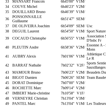
33
MANSART Francois
6h45'00''
V1M/
34
COUVE Michel
6h46'23''
V2M/
35
DOUILLARD Bruno
6h46'39''
V1M/
PONSONNAILLE
36
6h51'47''
SEM/
Guillaume
37
DE OLIVEIRA Joachim
6h54'09''
SEM/
Usc
38
DEGUIL Laurent
6h54'50''
V1M/
Sport Nature
Association 
39
COCAUD Christophe
6h56'55''
V1M/
D'hsbc Fr
Essonne A - 
40
PLEUTIN Andre
6h58'36''
V2M/
Mons
Athletique 
41
AUBRY Alexis
7h01'06''
V1M/
Le R
Sports Sentie
42
BARRAT Nathalie
7h02'32''
V2F/
Sauxillanges
43
MAMOUR Bruno
7h06'23''
V2M/
Beaudets Du
44
BIGOT Damien
7h06'26''
SEM/
Team Baudet
45
DORAT Dominique
7h07'00''
V2M/
46
ROCHETTE Marc
7h09'14''
V2M/
47
IMBERT Marie-christine
7h10'58''
V1F/
48
VERNEYRE Christian
7h13'04''
V3M/
49
PANTEL Marc
7h13'04''
V1M/
Les Traileur