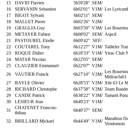
15
DAVID Flavien
5h59'28''
SEM/
16
SERVANIN Sebastien
6h02'01''
V1M/
Les Lyricant
17
BIGOT Sylvain
6h02'11''
SEM/
18
MALLET Pierre
6h02'26''
V2M/
19
GRAGLIA Guy
6h03'50''
V3M/
Les Bourrin
20
METAYER Fabien
6h08'02''
SEM/
Aspcd
21
PASTOUREL Elodie
6h09'42''
SEF/
22
COUTAREL Tony
6h12'27''
V1M/
Taillefer Tra
23
ROQUE Didier
6h18'33''
V1M/
Ytrac Club 
24
MATAR Nicolas
6h22'05''
SEM/
25
CLAUZIER Emmanuel
6h22'07''
V2M/
Les Bourrin
26
VAUTIER Franck
6h27'16''
V2M/
Midi/acfa63
27
BAYLE Olivier
6h28'53''
V2M/
Xttr 63 Le 
28
RICHARD Christophe
6h37'58''
V2M/
Team Baudet
29
CANDE Patrick
6h38'22''
V3M/
Tamarii Pun
30
LESIEUR Jean
6h40'23''
V1M/
CHATENET Francois-
31
6h40'37''
SEM/
thibau
Marathon Du
32
BRILLARD Mickael
6h44'49''
V1M/
Vendomois