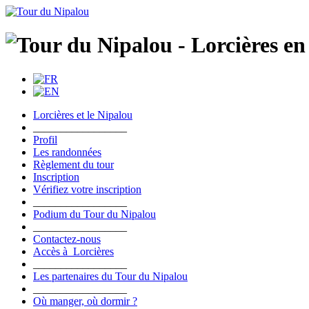
Lorcières et le Nipalou
_________________
Profil
Les randonnées
Règlement du tour
Inscription
Vérifiez votre inscription
_________________
Podium du Tour du Nipalou
_________________
Contactez-nous
Accès à Lorcières
_________________
Les partenaires du Tour du Nipalou
_________________
Où manger, où dormir ?