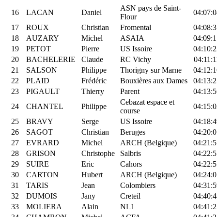
ASN pays de Saint-
16
LACAN
Daniel
04:07:0
Flour
17
ROUX
Christian
Fromental
04:08:3
18
AUZARY
Michel
ASAIA
04:09:1
19
PETOT
Pierre
US Issoire
04:10:2
20
BACHELERIE
Claude
RC Vichy
04:11:1
21
SALSON
Philippe
Thorigny sur Marne
04:12:1
22
PLAID
Frédéric
Bouxières aux Dames
04:13:2
23
PIGAULT
Thierry
Parent
04:13:5
Cebazat espace et
24
CHANTEL
Philippe
04:15:0
course
25
BRAVY
Serge
US Issoire
04:18:4
26
SAGOT
Christian
Beruges
04:20:0
27
EVRARD
Michel
ARCH (Belgique)
04:21:5
28
GRISON
Christophe
Salbris
04:22:5
29
SUIRE
Eric
Cahors
04:22:5
30
CARTON
Hubert
ARCH (Belgique)
04:24:0
31
TARIS
Jean
Colombiers
04:31:5
32
DUMOIS
Jany
Creteil
04:40:4
33
MOLIERA
Alain
NL1
04:41:2