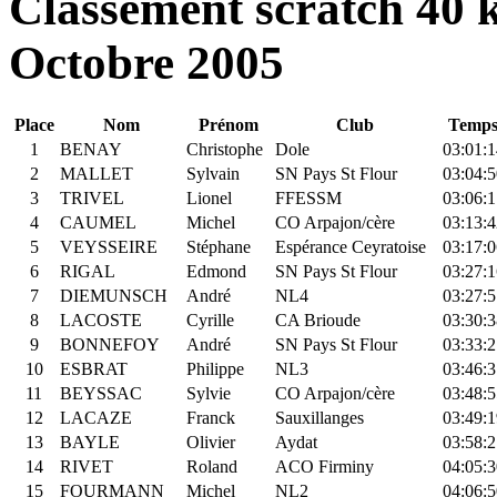
Classement scratch 40 
Octobre 2005
Place
Nom
Prénom
Club
Temp
1
BENAY
Christophe
Dole
03:01:1
2
MALLET
Sylvain
SN Pays St Flour
03:04:5
3
TRIVEL
Lionel
FFESSM
03:06:1
4
CAUMEL
Michel
CO Arpajon/cère
03:13:4
5
VEYSSEIRE
Stéphane
Espérance Ceyratoise
03:17:0
6
RIGAL
Edmond
SN Pays St Flour
03:27:1
7
DIEMUNSCH
André
NL4
03:27:5
8
LACOSTE
Cyrille
CA Brioude
03:30:3
9
BONNEFOY
André
SN Pays St Flour
03:33:2
10
ESBRAT
Philippe
NL3
03:46:3
11
BEYSSAC
Sylvie
CO Arpajon/cère
03:48:5
12
LACAZE
Franck
Sauxillanges
03:49:1
13
BAYLE
Olivier
Aydat
03:58:2
14
RIVET
Roland
ACO Firminy
04:05:3
15
FOURMANN
Michel
NL2
04:06:5