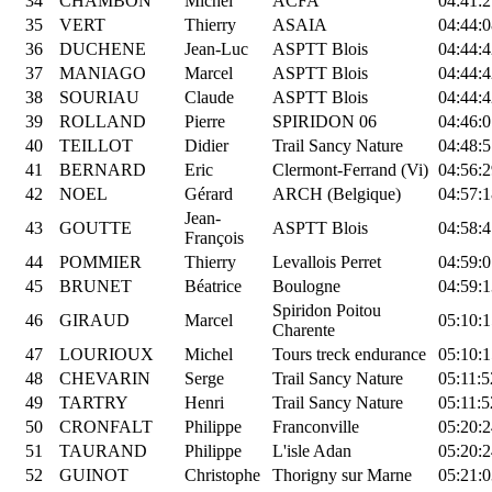
34
CHAMBON
Michel
ACFA
04:41:2
35
VERT
Thierry
ASAIA
04:44:0
36
DUCHENE
Jean-Luc
ASPTT Blois
04:44:4
37
MANIAGO
Marcel
ASPTT Blois
04:44:4
38
SOURIAU
Claude
ASPTT Blois
04:44:4
39
ROLLAND
Pierre
SPIRIDON 06
04:46:0
40
TEILLOT
Didier
Trail Sancy Nature
04:48:5
41
BERNARD
Eric
Clermont-Ferrand (Vi)
04:56:2
42
NOEL
Gérard
ARCH (Belgique)
04:57:1
Jean-
43
GOUTTE
ASPTT Blois
04:58:4
François
44
POMMIER
Thierry
Levallois Perret
04:59:0
45
BRUNET
Béatrice
Boulogne
04:59:1
Spiridon Poitou
46
GIRAUD
Marcel
05:10:1
Charente
47
LOURIOUX
Michel
Tours treck endurance
05:10:1
48
CHEVARIN
Serge
Trail Sancy Nature
05:11:5
49
TARTRY
Henri
Trail Sancy Nature
05:11:5
50
CRONFALT
Philippe
Franconville
05:20:2
51
TAURAND
Philippe
L'isle Adan
05:20:2
52
GUINOT
Christophe
Thorigny sur Marne
05:21:0