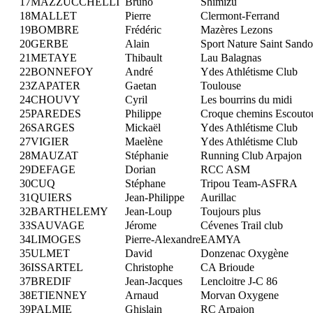
17
MAZZUCCHELLI
Bruno
Shimizu
18
MALLET
Pierre
Clermont-Ferrand
19
BOMBRE
Frédéric
Mazères Lezons
20
GERBE
Alain
Sport Nature Saint Sand
21
METAYE
Thibault
Lau Balagnas
22
BONNEFOY
André
Ydes Athlétisme Club
23
ZAPATER
Gaetan
Toulouse
24
CHOUVY
Cyril
Les bourrins du midi
25
PAREDES
Philippe
Croque chemins Escouto
26
SARGES
Mickaël
Ydes Athlétisme Club
27
VIGIER
Maelène
Ydes Athlétisme Club
28
MAUZAT
Stéphanie
Running Club Arpajon
29
DEFAGE
Dorian
RCC ASM
30
CUQ
Stéphane
Tripou Team-ASFRA
31
QUIERS
Jean-Philippe
Aurillac
32
BARTHELEMY
Jean-Loup
Toujours plus
33
SAUVAGE
Jérome
Cévenes Trail club
34
LIMOGES
Pierre-Alexandre
EAMYA
35
ULMET
David
Donzenac Oxygène
36
ISSARTEL
Christophe
CA Brioude
37
BREDIF
Jean-Jacques
Lencloitre J-C 86
38
ETIENNEY
Arnaud
Morvan Oxygene
39
PALMIE
Ghislain
RC Arpajon