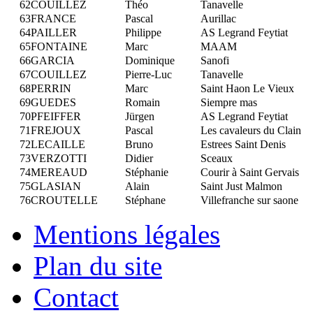
62
COUILLEZ
Théo
Tanavelle
63
FRANCE
Pascal
Aurillac
64
PAILLER
Philippe
AS Legrand Feytiat
65
FONTAINE
Marc
MAAM
66
GARCIA
Dominique
Sanofi
67
COUILLEZ
Pierre-Luc
Tanavelle
68
PERRIN
Marc
Saint Haon Le Vieux
69
GUEDES
Romain
Siempre mas
70
PFEIFFER
Jürgen
AS Legrand Feytiat
71
FREJOUX
Pascal
Les cavaleurs du Clain
72
LECAILLE
Bruno
Estrees Saint Denis
73
VERZOTTI
Didier
Sceaux
74
MEREAUD
Stéphanie
Courir à Saint Gervais
75
GLASIAN
Alain
Saint Just Malmon
76
CROUTELLE
Stéphane
Villefranche sur saone
Mentions légales
Plan du site
Contact