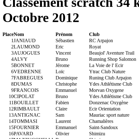
Classement scratch 34 
Octobre 2012
Place
Nom
Prénom
Club
1
JANIAUD
Sébastien
RC Arpajon
2
LAUMOND
Eric
Royat
3
AUJOGUES
Vincent
Beaujol' Aventure Trail
4
ALVY
Bruno
Running Shop Salomon
5
BONNET
Jérome
La Voie de l' Ecir
6
VEDRENNE
Loïc
Ytrac Club Nature
7
FABREGUES
Dominique
Runing Club Arpajon
8
DUMAS
Christophe
Ydes Athlétisme Club
9
FRANCOIS
Emmanuel
Morvan Oxygene
10
CIPOLAT
Bruno
Ydes Athlétisme Club
11
BOUILLET
Fabien
Donzenac Oxygène
12
RIMBAULT
Claire
Ecir Orientation
13
ANTIGNAC
Sam
Mauriac sport nature
14
TOMMASI
Laurent
Chamalières
15
FOURNIER
Emmanuel
Saint-Sandoux
16
PAVARD
Olivier
Shimizu