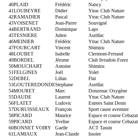
40
PLAID
Frédéric
Nancy
41
LOUBEYRE
Didier
Ytrac Club Nature
42
RAMADIER
Pascal
Ytrac Club Nature
43
VOISENET
Jean-Pierre
Souvigné
44
BERTRAND
Dominique
Laps
45
TESNIERE
Julien
Aurillac
46
MEINIER
Frédéric
Ytrac Club Nature
47
FOURCART
Vincent
Shimizu
48
LOUBET
Isabelle
Clermont-Ferrand
49
BORDEL
Jérome
Club livradois Forez
50
MOUCHART
Antoine
Shimizu
51
FELGINES
Joël
Yolet
52
DEBEL
Lilian
Flat
53
GOUTEREDONDE
Stephane
Aurillac
54
MOURET
Marc
Donzenac Oxygène
55
DAUDE
Laurent
Ytrac Club Nature
56
FLATET
Ludovic
Estrees Saint Denis
57
DURUISSEAUX
François
Sport cause aventure
58
PICARD
Maurice
Espace et course Cebazat
59
PICARD
Yvelise
Espace et course Cebazat
60
BONNET VOIRY
Gaelle
ACT Tassin
61
LAMIAUX
Jean-Claude
Issoire