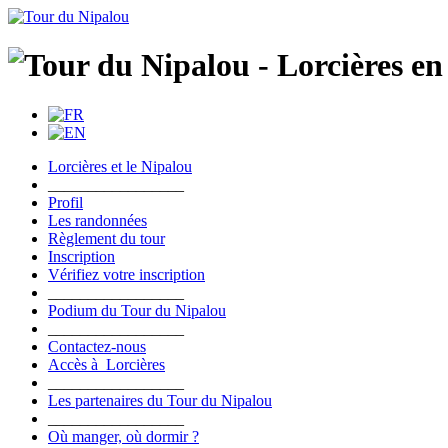
Lorcières et le Nipalou
_________________
Profil
Les randonnées
Règlement du tour
Inscription
Vérifiez votre inscription
_________________
Podium du Tour du Nipalou
_________________
Contactez-nous
Accès à Lorcières
_________________
Les partenaires du Tour du Nipalou
_________________
Où manger, où dormir ?