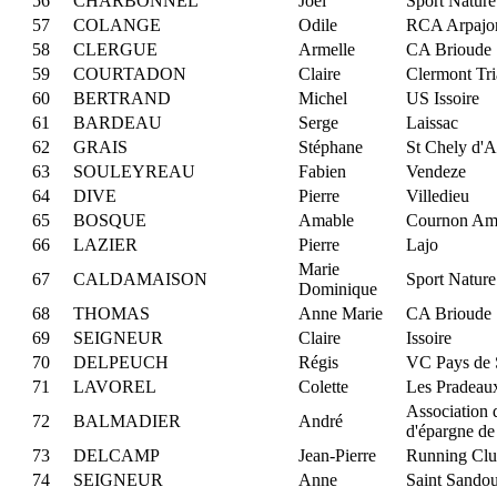
56
CHARBONNEL
Joel
Sport Nature
57
COLANGE
Odile
RCA Arpajo
58
CLERGUE
Armelle
CA Brioude
59
COURTADON
Claire
Clermont Tri
60
BERTRAND
Michel
US Issoire
61
BARDEAU
Serge
Laissac
62
GRAIS
Stéphane
St Chely d'
63
SOULEYREAU
Fabien
Vendeze
64
DIVE
Pierre
Villedieu
65
BOSQUE
Amable
Cournon Am
66
LAZIER
Pierre
Lajo
Marie
67
CALDAMAISON
Sport Nature
Dominique
68
THOMAS
Anne Marie
CA Brioude
69
SEIGNEUR
Claire
Issoire
70
DELPEUCH
Régis
VC Pays de 
71
LAVOREL
Colette
Les Pradeau
Association 
72
BALMADIER
André
d'épargne de
73
DELCAMP
Jean-Pierre
Running Clu
74
SEIGNEUR
Anne
Saint Sando