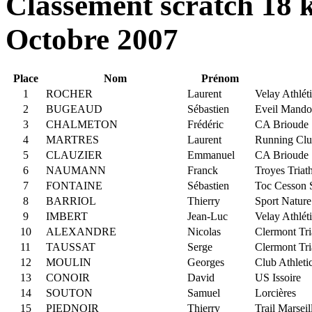
Classement scratch 18 
Octobre 2007
Place
Nom
Prénom
1
ROCHER
Laurent
Velay Athlét
2
BUGEAUD
Sébastien
Eveil Mando
3
CHALMETON
Frédéric
CA Brioude
4
MARTRES
Laurent
Running Clu
5
CLAUZIER
Emmanuel
CA Brioude
6
NAUMANN
Franck
Troyes Triat
7
FONTAINE
Sébastien
Toc Cesson 
8
BARRIOL
Thierry
Sport Nature
9
IMBERT
Jean-Luc
Velay Athlét
10
ALEXANDRE
Nicolas
Clermont Tri
11
TAUSSAT
Serge
Clermont Tri
12
MOULIN
Georges
Club Athleti
13
CONOIR
David
US Issoire
14
SOUTON
Samuel
Lorcières
15
PIEDNOIR
Thierry
Trail Marseil