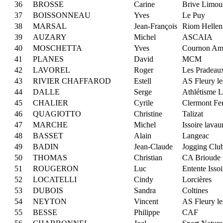
36
BROSSE
Carine
Brive Limous
37
BOISSONNEAU
Yves
Le Puy
38
MARSAL
Jean-François
Riom Hellen
39
AUZARY
Michel
ASCAIA
40
MOSCHETTA
Yves
Cournon Am
41
PLANES
David
MCM
42
LAVOREL
Roger
Les Pradeau
43
RIVIER CHAFFAROD
Estell
AS Fleury le
44
DALLE
Serge
Athlétisme L
45
CHALIER
Cyrile
Clermont Fer
46
QUAGIOTTO
Christine
Talizat
47
MARCHE
Michel
Issoire lavau
48
BASSET
Alain
Langeac
49
BADIN
Jean-Claude
Jogging Clu
50
THOMAS
Christian
CA Brioude
51
ROUGERON
Luc
Entente Issoi
52
LOCATELLI
Cindy
Lorcières
53
DUBOIS
Sandra
Coltines
54
NEYTON
Vincent
AS Fleury le
55
BESSE
Philippe
CAF