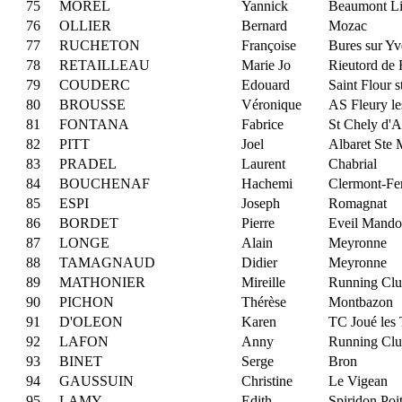
75
MOREL
Yannick
Beaumont Li
76
OLLIER
Bernard
Mozac
77
RUCHETON
Françoise
Bures sur Yv
78
RETAILLEAU
Marie Jo
Rieutord de
79
COUDERC
Edouard
Saint Flour s
80
BROUSSE
Véronique
AS Fleury le
81
FONTANA
Fabrice
St Chely d'
82
PITT
Joel
Albaret Ste 
83
PRADEL
Laurent
Chabrial
84
BOUCHENAF
Hachemi
Clermont-Fe
85
ESPI
Joseph
Romagnat
86
BORDET
Pierre
Eveil Mando
87
LONGE
Alain
Meyronne
88
TAMAGNAUD
Didier
Meyronne
89
MATHONIER
Mireille
Running Clu
90
PICHON
Thérèse
Montbazon
91
D'OLEON
Karen
TC Joué les 
92
LAFON
Anny
Running Clu
93
BINET
Serge
Bron
94
GAUSSUIN
Christine
Le Vigean
95
LAMY
Edith
Spiridon Poi