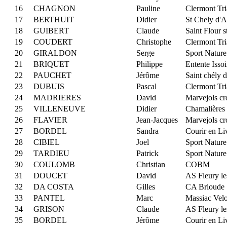
16
CHAGNON
Pauline
Clermont Tri
17
BERTHUIT
Didier
St Chely d'A
18
GUIBERT
Claude
Saint Flour s
19
COUDERT
Christophe
Clermont Tri
20
GIRALDON
Serge
Sport Nature
21
BRIQUET
Philippe
Entente Issoi
22
PAUCHET
Jérôme
Saint chély 
23
DUBUIS
Pascal
Clermont Tri
24
MADRIERES
David
Marvejols cr
25
VILLENEUVE
Didier
Chamalières
26
FLAVIER
Jean-Jacques
Marvejols cr
27
BORDEL
Sandra
Courir en Li
28
CIBIEL
Joel
Sport Nature
29
TARDIEU
Patrick
Sport Nature
30
COULOMB
Christian
COBM
31
DOUCET
David
AS Fleury le
32
DA COSTA
Gilles
CA Brioude
33
PANTEL
Marc
Massiac Vel
34
GRISON
Claude
AS Fleury le
35
BORDEL
Jérôme
Courir en Li