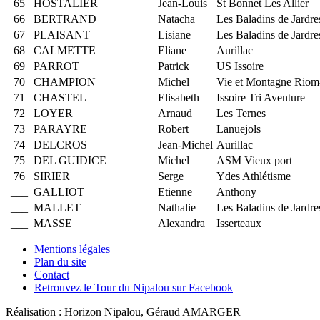
65
HOSTALIER
Jean-Louis
St Bonnet Les Allier
66
BERTRAND
Natacha
Les Baladins de Jardre
67
PLAISANT
Lisiane
Les Baladins de Jardre
68
CALMETTE
Eliane
Aurillac
69
PARROT
Patrick
US Issoire
70
CHAMPION
Michel
Vie et Montagne Riom
71
CHASTEL
Elisabeth
Issoire Tri Aventure
72
LOYER
Arnaud
Les Ternes
73
PARAYRE
Robert
Lanuejols
74
DELCROS
Jean-Michel
Aurillac
75
DEL GUIDICE
Michel
ASM Vieux port
76
SIRIER
Serge
Ydes Athlétisme
___
GALLIOT
Etienne
Anthony
___
MALLET
Nathalie
Les Baladins de Jardre
___
MASSE
Alexandra
Isserteaux
Mentions légales
Plan du site
Contact
Retrouvez le Tour du Nipalou sur Facebook
Réalisation : Horizon Nipalou, Géraud AMARGER