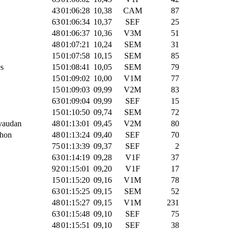
43
01:06:28
10,38
CAM
87
63
01:06:34
10,37
SEF
25
48
01:06:37
10,36
V3M
51
48
01:07:21
10,24
SEM
31
15
01:07:58
10,15
SEM
85
es
15
01:08:41
10,05
SEM
79
15
01:09:02
10,00
V1M
77
15
01:09:03
09,99
V2M
83
63
01:09:04
09,99
SEF
15
15
01:10:50
09,74
SEM
72
évaudan
48
01:13:01
09,45
V2M
80
thon
48
01:13:24
09,40
SEF
70
75
01:13:39
09,37
SEF
2
63
01:14:19
09,28
V1F
37
92
01:15:01
09,20
V1F
17
15
01:15:20
09,16
V1M
78
63
01:15:25
09,15
SEM
52
48
01:15:27
09,15
V1M
231
63
01:15:48
09,10
SEF
75
48
01:15:51
09,10
SEF
38