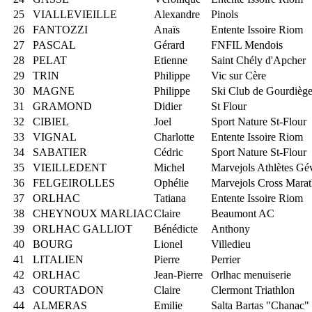
25
VIALLEVIEILLE
Alexandre
Pinols
26
FANTOZZI
Anaïs
Entente Issoire Riom
27
PASCAL
Gérard
FNFIL Mendois
28
PELAT
Etienne
Saint Chély d'Apcher
29
TRIN
Philippe
Vic sur Cère
30
MAGNE
Philippe
Ski Club de Gourdièg
31
GRAMOND
Didier
St Flour
32
CIBIEL
Joel
Sport Nature St-Flour
33
VIGNAL
Charlotte
Entente Issoire Riom
34
SABATIER
Cédric
Sport Nature St-Flour
35
VIEILLEDENT
Michel
Marvejols Athlètes G
36
FELGEIROLLES
Ophélie
Marvejols Cross Mara
37
ORLHAC
Tatiana
Entente Issoire Riom
38
CHEYNOUX MARLIAC
Claire
Beaumont AC
39
ORLHAC GALLIOT
Bénédicte
Anthony
40
BOURG
Lionel
Villedieu
41
LITALIEN
Pierre
Perrier
42
ORLHAC
Jean-Pierre
Orlhac menuiserie
43
COURTADON
Claire
Clermont Triathlon
44
ALMERAS
Emilie
Salta Bartas "Chanac"