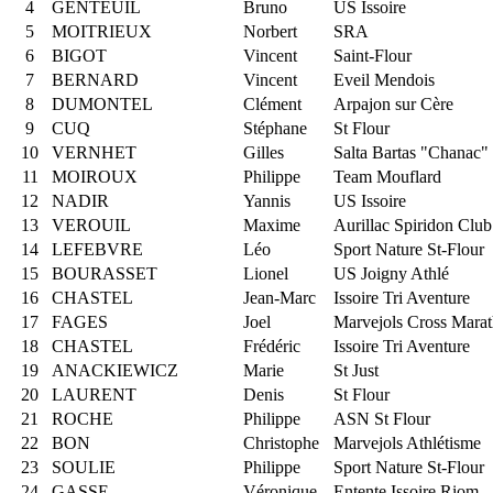
4
GENTEUIL
Bruno
US Issoire
5
MOITRIEUX
Norbert
SRA
6
BIGOT
Vincent
Saint-Flour
7
BERNARD
Vincent
Eveil Mendois
8
DUMONTEL
Clément
Arpajon sur Cère
9
CUQ
Stéphane
St Flour
10
VERNHET
Gilles
Salta Bartas "Chanac"
11
MOIROUX
Philippe
Team Mouflard
12
NADIR
Yannis
US Issoire
13
VEROUIL
Maxime
Aurillac Spiridon Club
14
LEFEBVRE
Léo
Sport Nature St-Flour
15
BOURASSET
Lionel
US Joigny Athlé
16
CHASTEL
Jean-Marc
Issoire Tri Aventure
17
FAGES
Joel
Marvejols Cross Mara
18
CHASTEL
Frédéric
Issoire Tri Aventure
19
ANACKIEWICZ
Marie
St Just
20
LAURENT
Denis
St Flour
21
ROCHE
Philippe
ASN St Flour
22
BON
Christophe
Marvejols Athlétisme
23
SOULIE
Philippe
Sport Nature St-Flour
24
GASSE
Véronique
Entente Issoire Riom