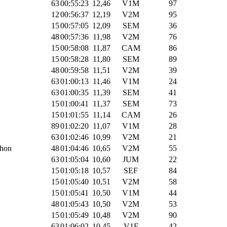
63
00:55:23
12,46
V1M
97
12
00:56:37
12,19
V2M
95
15
00:57:05
12,09
SEM
36
48
00:57:36
11,98
V2M
76
15
00:58:08
11,87
CAM
86
15
00:58:28
11,80
SEM
89
48
00:59:58
11,51
V2M
39
63
01:00:13
11,46
V1M
24
63
01:00:35
11,39
SEM
41
15
01:00:41
11,37
SEM
73
15
01:01:55
11,14
CAM
26
89
01:02:20
11,07
V1M
28
63
01:02:46
10,99
V2M
21
thon
48
01:04:46
10,65
V2M
55
63
01:05:04
10,60
JUM
22
15
01:05:18
10,57
SEF
84
15
01:05:40
10,51
V2M
58
15
01:05:41
10,50
V1M
44
48
01:05:43
10,50
V2M
53
15
01:05:49
10,48
V2M
90
63
01:06:02
10,45
V1F
42