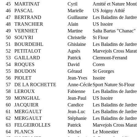
45
MARTINAT
Cyril
Amitié et Nature Mont
46
PASCAL
Marielle
US Joigny Athlé
47
BERTRAND
Guillaume
Les Baladins de Jardre
48
TRANCHIER
Alain
US Issoire
49
VERNHET
Martine
Salta Bartas "Chanac"
50
SOUYRI
Christelle
St Flour
51
BOURDEIHL
Ghislaine
Les Baladins de Jardre
52
PETITALOT
Agnès
Marvejols Cross Mara
53
GAILLARD
Patrick
Clermont-Ferrand
54
ROQUES
David
Coren
55
BOUDON
Géraud
St Georges
56
PIOLET
Jean-Yves
Issoire
57
DE LA ROCHETTE
Anne-Cécile
Sport Nature St-Flour
58
LEROUX
Fabienne
Les Baladins de Jardre
59
MONGHAL
Jean-Paul
US Issoire
60
JACQUIER
Candice
Les Baladins de Jardre
61
MERGAULT
Jean-Luc
Les Baladins de Jardre
62
MERGAULT
Stéphanie
Les Baladins de Jardre
63
FELGEIROLLES
Patrick
Marvejols Cross Mara
64
PLANCS
Michel
Le Monestier