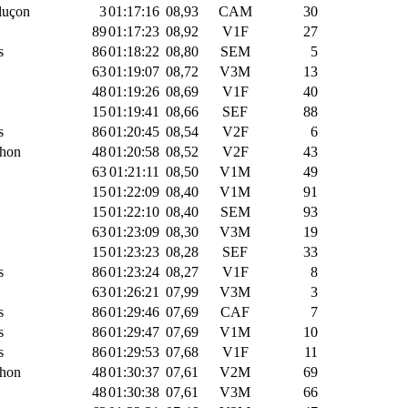
luçon
3
01:17:16
08,93
CAM
30
89
01:17:23
08,92
V1F
27
s
86
01:18:22
08,80
SEM
5
63
01:19:07
08,72
V3M
13
48
01:19:26
08,69
V1F
40
15
01:19:41
08,66
SEF
88
s
86
01:20:45
08,54
V2F
6
thon
48
01:20:58
08,52
V2F
43
63
01:21:11
08,50
V1M
49
15
01:22:09
08,40
V1M
91
15
01:22:10
08,40
SEM
93
63
01:23:09
08,30
V3M
19
15
01:23:23
08,28
SEF
33
s
86
01:23:24
08,27
V1F
8
63
01:26:21
07,99
V3M
3
s
86
01:29:46
07,69
CAF
7
s
86
01:29:47
07,69
V1M
10
s
86
01:29:53
07,68
V1F
11
thon
48
01:30:37
07,61
V2M
69
48
01:30:38
07,61
V3M
66