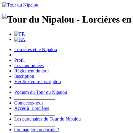
Lorcières et le Nipalou
_________________
Profil
Les randonnées
Règlement du tour
Inscription
Vérifiez votre inscription
_________________
Podium du Tour du Nipalou
_________________
Contactez-nous
Accès à Lorcières
_________________
Les partenaires du Tour du Nipalou
_________________
Où manger, où dormir ?