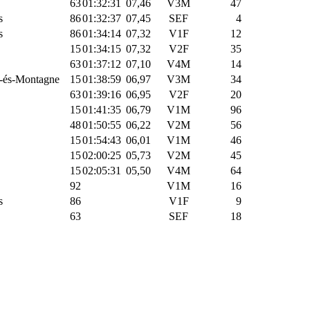
63
01:32:31
07,46
V3M
47
s
86
01:32:37
07,45
SEF
4
s
86
01:34:14
07,32
V1F
12
15
01:34:15
07,32
V2F
35
63
01:37:12
07,10
V4M
14
-és-Montagne
15
01:38:59
06,97
V3M
34
63
01:39:16
06,95
V2F
20
15
01:41:35
06,79
V1M
96
48
01:50:55
06,22
V2M
56
15
01:54:43
06,01
V1M
46
15
02:00:25
05,73
V2M
45
15
02:05:31
05,50
V4M
64
92
V1M
16
s
86
V1F
9
63
SEF
18