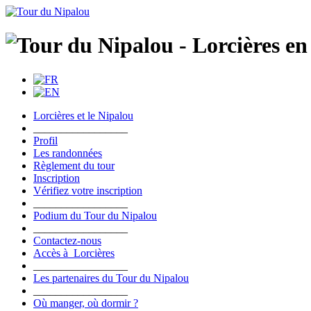
Lorcières et le Nipalou
_________________
Profil
Les randonnées
Règlement du tour
Inscription
Vérifiez votre inscription
_________________
Podium du Tour du Nipalou
_________________
Contactez-nous
Accès à Lorcières
_________________
Les partenaires du Tour du Nipalou
_________________
Où manger, où dormir ?