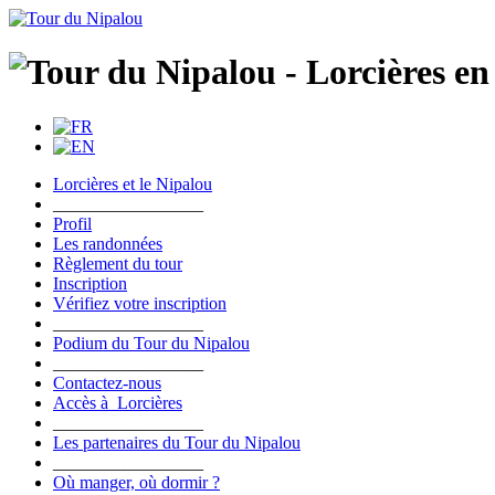
Lorcières et le Nipalou
_________________
Profil
Les randonnées
Règlement du tour
Inscription
Vérifiez votre inscription
_________________
Podium du Tour du Nipalou
_________________
Contactez-nous
Accès à Lorcières
_________________
Les partenaires du Tour du Nipalou
_________________
Où manger, où dormir ?