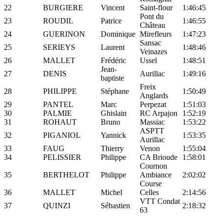
22
BURGIERE
Vincent
Saint-flour
1:46:45
Pont du
23
ROUDIL
Patrice
1:46:55
Château
24
GUERINON
Dominique
Mirefleurs
1:47:23
Sansac
25
SERIEYS
Laurent
1:48:46
Veinazes
26
MALLET
Frédéric
Ussel
1:48:51
Jean-
27
DENIS
Aurillac
1:49:16
baptiste
Freix
28
PHILIPPE
Stéphane
1:50:49
Anglards
29
PANTEL
Marc
Perpezat
1:51:03
30
PALMIE
Ghislain
RC Arpajon
1:52:19
31
ROHAUT
Bruno
Massiac
1:53:22
ASPTT
32
PIGANIOL
Yannick
1:53:35
Aurillac
33
FAUG
Thierry
Venon
1:55:04
34
PELISSIER
Philippe
CA Brioude
1:58:01
Cournon
35
BERTHELOT
Philippe
Ambiance
2:02:02
Course
36
MALLET
Michel
Celles
2:14:56
VTT Condat
37
QUINZI
Sébastien
2:18:32
63