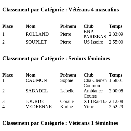
Classement par Catégorie : Vétérans 4 masculins
Place
Nom
Prénom
Club
Temps
BNP-
1
ROLLAND
Pierre
2:33:09
PARISBAS
2
SOUPLET
Pierre
US Issoire
2:55:00
Classement par Catégorie : Seniors féminines
Place
Nom
Prénom
Club
Temps
1
CAUMON
Sophie
Cha Clemen
1:58:01
Cournon
2
SABADEL
Isabelle
Ambiance
2:00:08
Course
3
JOURDE
Coralie
XTTRaid 63
2:12:08
4
VEDRENNE
Karine
Ytrac
2:52:29
Classement par Catégorie : Vétérans 1 féminines