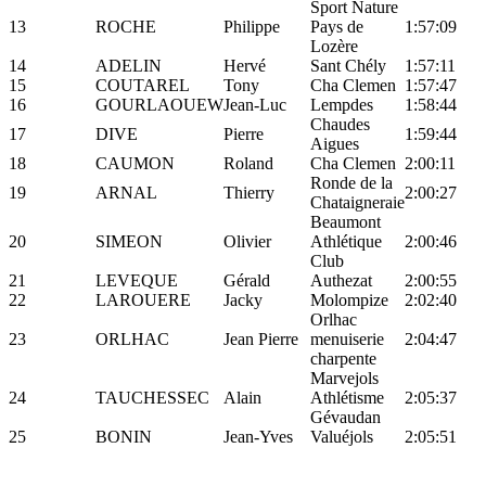
Sport Nature
13
ROCHE
Philippe
Pays de
1:57:09
Lozère
14
ADELIN
Hervé
Sant Chély
1:57:11
15
COUTAREL
Tony
Cha Clemen
1:57:47
16
GOURLAOUEW
Jean-Luc
Lempdes
1:58:44
Chaudes
17
DIVE
Pierre
1:59:44
Aigues
18
CAUMON
Roland
Cha Clemen
2:00:11
Ronde de la
19
ARNAL
Thierry
2:00:27
Chataigneraie
Beaumont
20
SIMEON
Olivier
Athlétique
2:00:46
Club
21
LEVEQUE
Gérald
Authezat
2:00:55
22
LAROUERE
Jacky
Molompize
2:02:40
Orlhac
23
ORLHAC
Jean Pierre
menuiserie
2:04:47
charpente
Marvejols
24
TAUCHESSEC
Alain
Athlétisme
2:05:37
Gévaudan
25
BONIN
Jean-Yves
Valuéjols
2:05:51