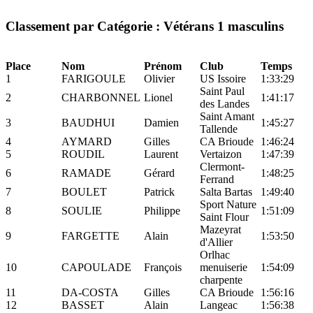
Classement par Catégorie : Vétérans 1 masculins
Place
Nom
Prénom
Club
Temps
1
FARIGOULE
Olivier
US Issoire
1:33:29
Saint Paul
2
CHARBONNEL
Lionel
1:41:17
des Landes
Saint Amant
3
BAUDHUI
Damien
1:45:27
Tallende
4
AYMARD
Gilles
CA Brioude
1:46:24
5
ROUDIL
Laurent
Vertaizon
1:47:39
Clermont-
6
RAMADE
Gérard
1:48:25
Ferrand
7
BOULET
Patrick
Salta Bartas
1:49:40
Sport Nature
8
SOULIE
Philippe
1:51:09
Saint Flour
Mazeyrat
9
FARGETTE
Alain
1:53:50
d'Allier
Orlhac
10
CAPOULADE
François
menuiserie
1:54:09
charpente
11
DA-COSTA
Gilles
CA Brioude
1:56:16
12
BASSET
Alain
Langeac
1:56:38