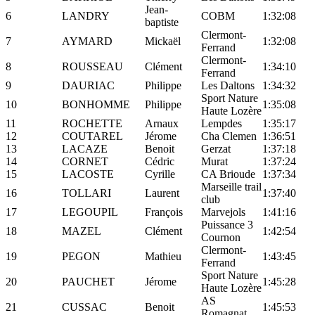
Jean-
6
LANDRY
COBM
1:32:08
baptiste
Clermont-
7
AYMARD
Mickaël
1:32:08
Ferrand
Clermont-
8
ROUSSEAU
Clément
1:34:10
Ferrand
9
DAURIAC
Philippe
Les Daltons
1:34:32
Sport Nature
10
BONHOMME
Philippe
1:35:08
Haute Lozère
11
ROCHETTE
Arnaux
Lempdes
1:35:17
12
COUTAREL
Jérome
Cha Clemen
1:36:51
13
LACAZE
Benoit
Gerzat
1:37:18
14
CORNET
Cédric
Murat
1:37:24
15
LACOSTE
Cyrille
CA Brioude
1:37:34
Marseille trail
16
TOLLARI
Laurent
1:37:40
club
17
LEGOUPIL
François
Marvejols
1:41:16
Puissance 3
18
MAZEL
Clément
1:42:54
Cournon
Clermont-
19
PEGON
Mathieu
1:43:45
Ferrand
Sport Nature
20
PAUCHET
Jérome
1:45:28
Haute Lozère
AS
21
CUSSAC
Benoit
1:45:53
Romagnat