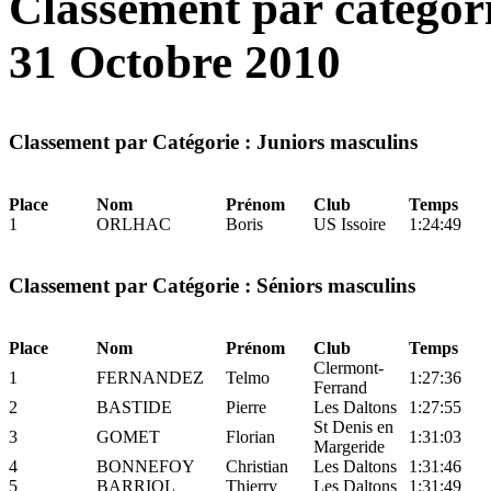
Classement par catégor
31 Octobre 2010
Classement par Catégorie : Juniors masculins
Place
Nom
Prénom
Club
Temps
1
ORLHAC
Boris
US Issoire
1:24:49
Classement par Catégorie : Séniors masculins
Place
Nom
Prénom
Club
Temps
Clermont-
1
FERNANDEZ
Telmo
1:27:36
Ferrand
2
BASTIDE
Pierre
Les Daltons
1:27:55
St Denis en
3
GOMET
Florian
1:31:03
Margeride
4
BONNEFOY
Christian
Les Daltons
1:31:46
5
BARRIOL
Thierry
Les Daltons
1:31:49