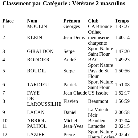
Classement par Catégorie : Vétérans 2 masculins
Place
Nom
Prénom
Club
Temps
1
MOULIN
Georges
CA Brioude
1:37:27
Orlhac
2
KLEIN
Jean Denis
menuiserie
1:40:14
charpente
Sport Nature
3
GIRALDON
Serge
1:47:20
Saint Flour
4
RODDIER
André
BAC
1:49:23
Sport Nature
5
ROUDIL
Serge
Pays de St
1:50:56
Flour
Sport Nature
6
TARDIEU
Patrick
1:51:08
Saint Flour
7
FAYE
Jean Claude
US Issoire
1:52:17
DE
8
Flavien
Beaumont
1:56:59
LAROUSSILHE
La Voie de
9
LACAN
Daniel
2:00:58
l'écir
10
ABRIOL
Michel
Beaulieu
2:02:04
11
PALHOL
Jean-Yves
Lamothe
2:02:15
Sport Nature
12
LAZIER
Pierre
2:02:47
Haute Lozère