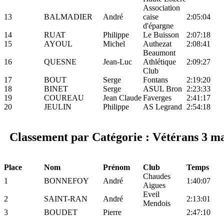
Association
13
BALMADIER
André
caise
2:05:04
d'épargne
14
RUAT
Philippe
Le Buisson
2:07:18
15
AYOUL
Michel
Authezat
2:08:41
Beaumont
16
QUESNE
Jean-Luc
Athlétique
2:09:27
Club
17
BOUT
Serge
Fontans
2:19:20
18
BINET
Serge
ASUL Bron
2:23:33
19
COUREAU
Jean Claude
Faverges
2:41:17
20
JEULIN
Philippe
AS Legrand
2:54:18
Classement par Catégorie : Vétérans 3 ma
Place
Nom
Prénom
Club
Temps
Chaudes
1
BONNEFOY
André
1:40:07
Aigues
Eveil
2
SAINT-RAN
André
2:13:01
Mendois
3
BOUDET
Pierre
2:47:10